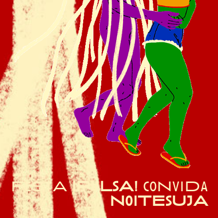
FeStA
!PuLsA!
coNviDa
NoiTEsUjA